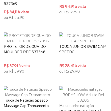
537369
R$ 94,91 à vista
R$ 34,11 à vista
ou R$ 99,90
ou R$ 35,90
PROTETOR DE OUVIDO
TOUCA JUNIOR SWIM CAP
MOULDER REF:537368
SPEEDO
R$ 37,91 à vista
R$ 28,41 à vista
ou R$ 39,90
ou R$ 29,90
Touca de Natação Speedo
Massage Cap Treinamento.
Macaquinho natação
BODYSHOW Adulto Ref