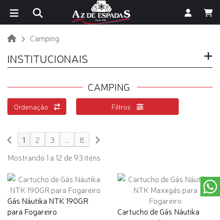
Camping
INSTITUCIONAIS
CAMPING
Ordenação
Filtros
1
2
3
...
8
Mostrando 1 a 12 de 93 itens
Gás Náutika NTK 190GR
para Fogareiro
Cartucho de Gás Náutika