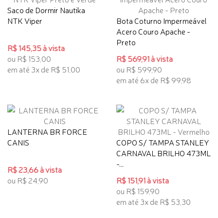
Saco de Dormir Nautika
NTK Viper
Bota Coturno Impermeável
Acero Couro Apache -
Preto
R$ 145,35 à vista
ou R$ 153,00
R$ 569,91 à vista
em até 3x de R$ 51,00
ou R$ 599,90
em até 6x de R$ 99,98
LANTERNA BR FORCE
CANIS
COPO S/ TAMPA STANLEY
CARNAVAL BRILHO 473ML
-...
R$ 23,66 à vista
ou R$ 24,90
R$ 151,91 à vista
ou R$ 159,90
em até 3x de R$ 53,30