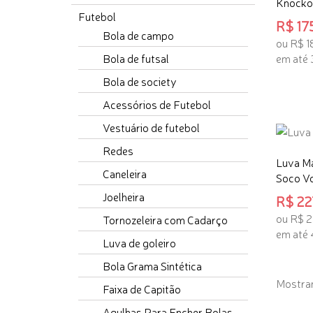
Knocko
Futebol
R$ 175
Bola de campo
ou R$ 1
Bola de futsal
em até 
Bola de society
ADICI
Acessórios de Futebol
Vestuário de futebol
Redes
Luva M
Caneleira
Soco Vo
Joelheira
R$ 227
ou R$ 
Tornozeleira com Cadarço
em até 
Luva de goleiro
TENHO
Bola Grama Sintética
Mostran
Faixa de Capitão
Agulhas Para Encher Bolas