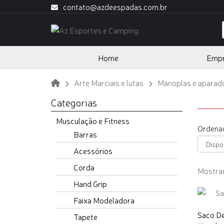
contato@azdeespadas.com.br
Home
Emp
Arte Marciais e lutas
Manoplas e aparad
Categorias
Musculação e Fitness
Ordenad
Barras
Acessórios
Corda
Mostran
Hand Grip
Faixa Modeladora
Saco De
Tapete