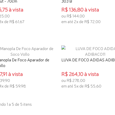
ut - 70cm
303 B
,75 à vista
R$ 136,80 à vista
85,00
ou R$ 144,00
3x de R$ 61,67
em até 2x de R$ 72,00
ONAR AO CARRINHO
ADICIONAR AO CARRINHO
anopla De Foco Aparador de
LUVA DE FOCO ADIDAS ADIB
llo
,91 à vista
R$ 264,10 à vista
239,90
ou R$ 278,00
4x de R$ 59,98
em até 5x de R$ 55,60
 INTERESSE
TENHO INTERESSE
do 1 a 5 de 5 itens