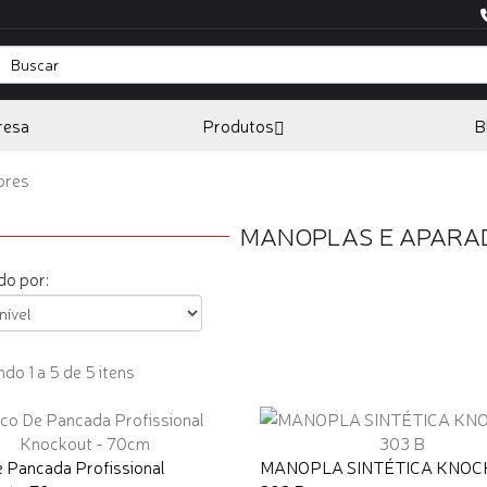
resa
Produtos
B
ores
MANOPLAS E APAR
o por:
do 1 a 5 de 5 itens
 Pancada Profissional
MANOPLA SINTÉTICA KNOC