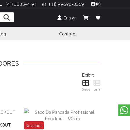
(41) 3035-4191
(41) 99698-3369
Entrar
log
Contato
ADORES
Exibir:
Grade
Lista
KOUT
Novidade