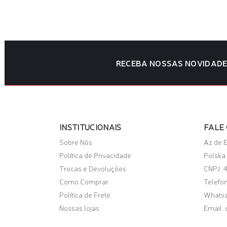
ADICIONAR AO CARRINHO
ADICI
RECEBA NOSSAS NOVIDADE
INSTITUCIONAIS
FALE
Sobre Nós
Az de 
Política de Privacidade
Polska 
Trocas e Devoluções
CNPJ: 
Como Comprar
Telefon
Política de Frete
Whats
Nossas lojas
Email: