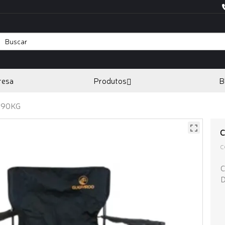
resa
Produtos
B
 90KG
C
C
D