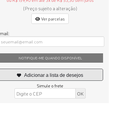
ou R$ 159,90 em até 3x de R$ 53,30 sem juros
(Preço sujeito a alteração)
Ver parcelas
mail:
NOTIFIQUE-ME QUANDO DISPONÍVEL
Simule o frete