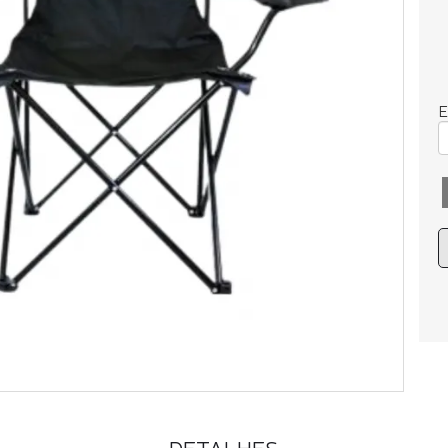
E
DETALHES