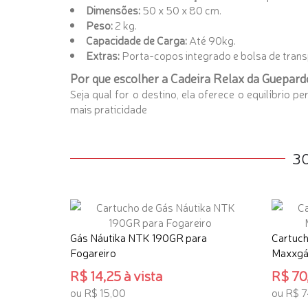
Dimensões:
50 x 50 x 80 cm.
Peso:
2 kg.
Capacidade de Carga:
Até 90kg.
Extras:
Porta-copos integrado e bolsa de trans
Por que escolher a Cadeira Relax da Guepard
Seja qual for o destino, ela oferece o equilíbrio pe
mais praticidade
3
Gás Náutika NTK 190GR para
Cartuch
Fogareiro
Maxxgás
R$ 14,25 à vista
R$ 70,
ou R$ 15,00
ou R$ 7