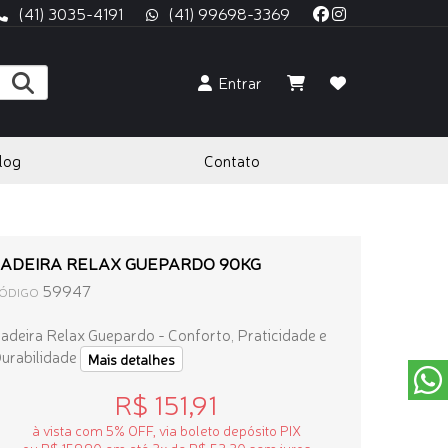
(41) 3035-4191
(41) 99698-3369
Entrar
log
Contato
CADEIRA RELAX GUEPARDO 90KG
59947
ÓDIGO
adeira Relax Guepardo - Conforto, Praticidade e
urabilidade
Mais detalhes
R$ 151,91
à vista com 5% OFF, via boleto depósito PIX