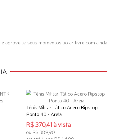
o e aproveite seus momentos ao ar livre com ainda
IA
Tênis Mili
Tênis Militar Tático Acero Ripstop
Ponto 40 
Ponto 40 - Areia
R$ 370,4
R$ 370,41 à vista
ou R$ 389
ou R$ 389,90
em até 6x
em até 6x de R$ 64,98