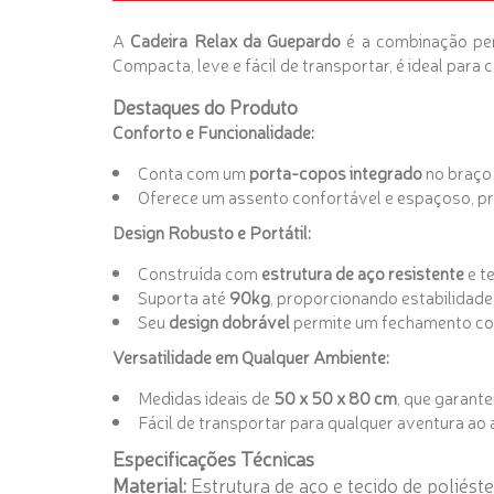
A
Cadeira Relax da Guepardo
é a combinação perf
Compacta, leve e fácil de transportar, é ideal para
Destaques do Produto
Conforto e Funcionalidade:
Conta com um
porta-copos integrado
no braço 
Oferece um assento confortável e espaçoso, pr
Design Robusto e Portátil:
Construída com
estrutura de aço resistente
e t
Suporta até
90kg
, proporcionando estabilidade
Seu
design dobrável
permite um fechamento com
Versatilidade em Qualquer Ambiente:
Medidas ideais de
50 x 50 x 80 cm
, que garant
Fácil de transportar para qualquer aventura ao a
Especificações Técnicas
Material:
Estrutura de aço e tecido de poliéste