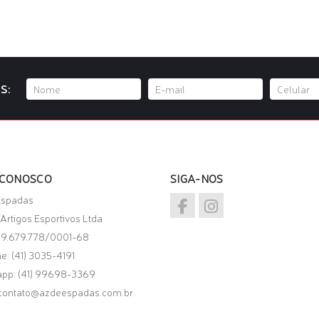
ONAR AO CARRINHO
ADICIONAR AO CARRINHO
S:
 CONOSCO
SIGA-NOS
Espadas
Artigos Esportivos Ltda
49.679.778/0001-68
e: (41) 3035-4191
app:
(41) 99698-3369
contato@azdeespadas.com.br