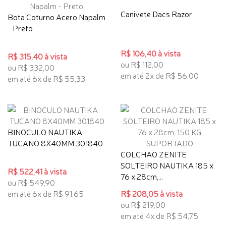
Canivete Dacs Razor
Bota Coturno Acero Napalm
- Preto
R$ 106,40 à vista
R$ 315,40 à vista
ou R$ 112,00
ou R$ 332,00
em até 2x de R$ 56,00
em até 6x de R$ 55,33
BINOCULO NAUTIKA
TUCANO 8X40MM 301840
COLCHAO ZENITE
SOLTEIRO NAUTIKA 185 x
R$ 522,41 à vista
76 x 28cm,...
ou R$ 549,90
em até 6x de R$ 91,65
R$ 208,05 à vista
ou R$ 219,00
em até 4x de R$ 54,75