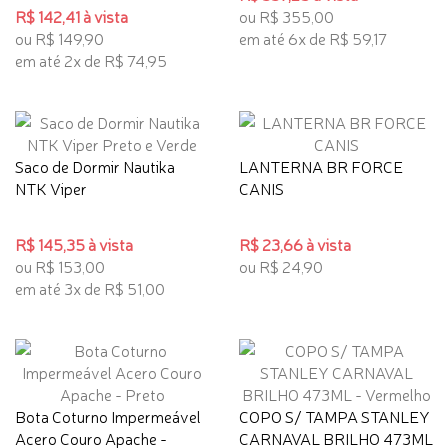
R$ 142,41 à vista
ou R$ 355,00
ou R$ 149,90
em até 6x de R$ 59,17
em até 2x de R$ 74,95
Saco de Dormir Nautika
LANTERNA BR FORCE
NTK Viper
CANIS
R$ 145,35 à vista
R$ 23,66 à vista
ou R$ 153,00
ou R$ 24,90
em até 3x de R$ 51,00
Bota Coturno Impermeável
COPO S/ TAMPA STANLEY
Acero Couro Apache -
CARNAVAL BRILHO 473ML