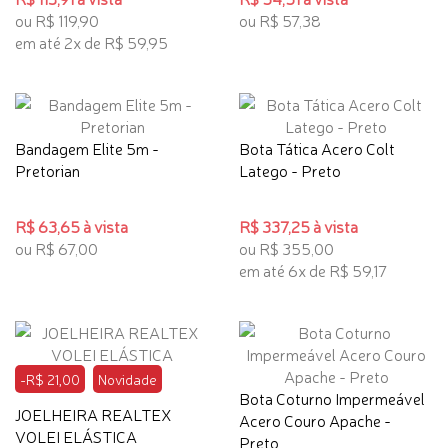
ou R$ 119,90
ou R$ 57,38
em até 2x de R$ 59,95
Bandagem Elite 5m -
Bota Tática Acero Colt
Pretorian
Latego - Preto
R$ 63,65 à vista
R$ 337,25 à vista
ou R$ 67,00
ou R$ 355,00
em até 6x de R$ 59,17
-R$ 21,00
Novidade
Bota Coturno Impermeável
JOELHEIRA REALTEX
Acero Couro Apache -
VOLEI ELÁSTICA
Preto