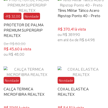
Tênis Militar Tático Acero
Ripstop Ponto 40 - Preto
-R$ 32,00
Novidade
PROTETOR DE PALMA
R$ 370,41 à vista
PREMIUM SUPERGRIP
ou R$ 389,90
REALTEX
em até 6x de R$ 64,98
De: R$ 80,00
R$ 45,60 à vista
ou R$ 48,00
Novidade
Novidade
CALÇA TERMICA
COXAL ELASTICA
MICROFIBRA REALTEX
REALTEX
R$ 113,91 à vista
R$ 54,51 à vista