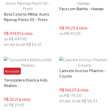
Faca com Bainha - Hawapi
Bota Coturno Militar Acero
Ripstop Ponto 50 - Preto
R$ 90,25 à vista
R$ 474,91 à vista
ou R$ 95,00
ou R$ 499,90
em até 6x de R$ 83,32
Canivete Invictus Phanton -
Novidade
Coyote
Tornozeleira Elástica Kids
Realtex
R$ 166,25 à vista
ou R$ 175,00
R$ 32,21 à vista
em até 3x de R$ 58,33
ou R$ 33,90