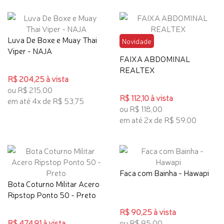
Luva De Boxe e Muay Thai
Novidade
Viper - NAJA
FAIXA ABDOMINAL
REALTEX
R$ 204,25 à vista
ou R$ 215,00
R$ 112,10 à vista
em até 4x de R$ 53,75
ou R$ 118,00
em até 2x de R$ 59,00
Faca com Bainha - Hawapi
Bota Coturno Militar Acero
Ripstop Ponto 50 - Preto
R$ 90,25 à vista
R$ 474,91 à vista
ou R$ 95,00