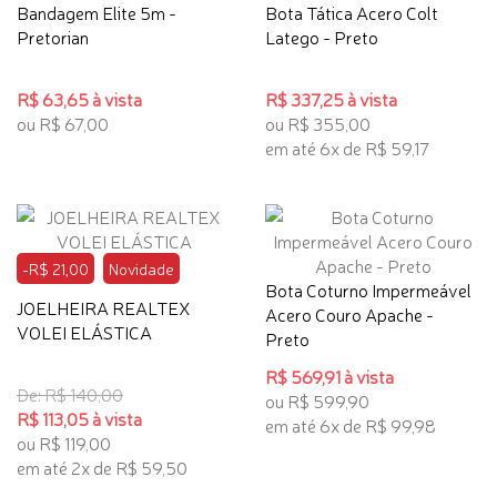
Bandagem Elite 5m -
Bota Tática Acero Colt
Pretorian
Latego - Preto
R$ 63,65 à vista
R$ 337,25 à vista
ou R$ 67,00
ou R$ 355,00
em até 6x de R$ 59,17
-R$ 21,00
Novidade
Bota Coturno Impermeável
JOELHEIRA REALTEX
Acero Couro Apache -
VOLEI ELÁSTICA
Preto
R$ 569,91 à vista
De: R$ 140,00
ou R$ 599,90
R$ 113,05 à vista
em até 6x de R$ 99,98
ou R$ 119,00
em até 2x de R$ 59,50