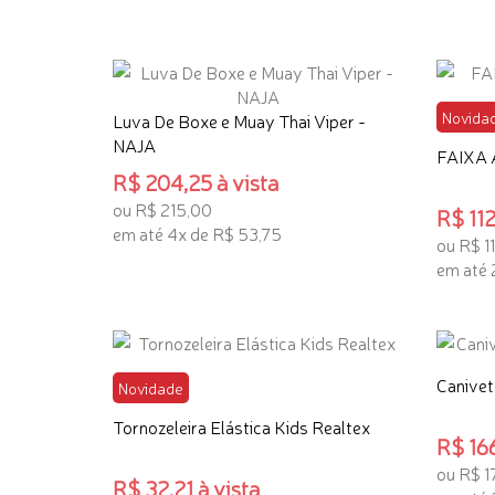
Novida
Luva De Boxe e Muay Thai Viper -
NAJA
FAIXA
R$ 204,25 à vista
ou R$ 215,00
R$ 112
em até 4x de R$ 53,75
ou R$ 1
em até 
ADICIONAR AO CARRINHO
ADICI
Canivet
Novidade
Tornozeleira Elástica Kids Realtex
R$ 166
ou R$ 1
R$ 32,21 à vista