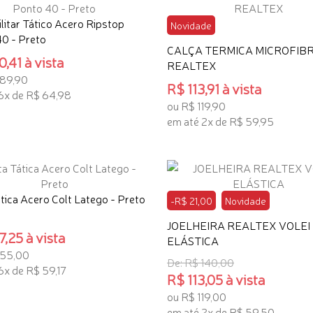
ilitar Tático Acero Ripstop
Novidade
0 - Preto
CALÇA TERMICA MICROFIB
,41 à vista
REALTEX
389,90
R$ 113,91 à vista
6x de R$ 64,98
ou R$ 119,90
ONAR AO CARRINHO
em até 2x de R$ 59,95
ADICIONAR AO CARRINHO
tica Acero Colt Latego - Preto
-R$ 21,00
Novidade
JOELHEIRA REALTEX VOLEI
,25 à vista
ELÁSTICA
355,00
De: R$ 140,00
6x de R$ 59,17
R$ 113,05 à vista
ONAR AO CARRINHO
ou R$ 119,00
em até 2x de R$ 59,50