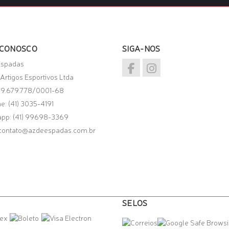
 CONOSCO
SIGA-NOS
Espadas
Artigos Esportivos Ltda
49.679.778/0001-68
e: (41) 3035-4191
app:
(41) 99698-3369
contato@azdeespadas.com.br
SELOS