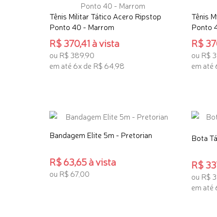
Tênis Militar Tático Acero Ripstop
Tênis M
Ponto 40 - Marrom
Ponto 4
R$ 370,41 à vista
R$ 370
ou R$ 389,90
ou R$ 
em até 6x de R$ 64,98
em até 
ADICIONAR AO CARRINHO
ADICI
Bandagem Elite 5m - Pretorian
Bota Tá
R$ 63,65 à vista
R$ 337
ou R$ 67,00
ou R$ 
em até 
ADICIONAR AO CARRINHO
ADICI