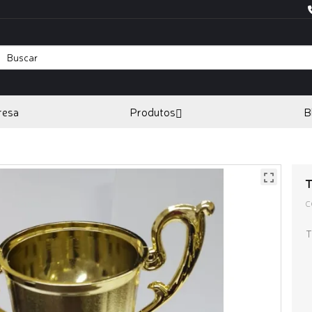
resa
Produtos
B
T
C
T