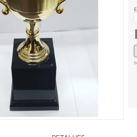
E
M
DETALHES