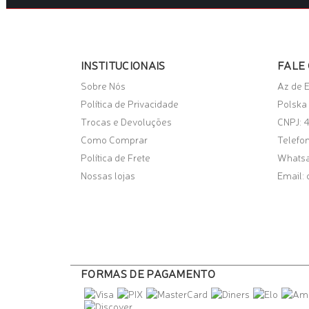
INSTITUCIONAIS
FALE
Sobre Nós
Az de 
Política de Privacidade
Polska 
Trocas e Devoluções
CNPJ: 
Como Comprar
Telefon
Política de Frete
Whats
Nossas lojas
Email:
FORMAS DE PAGAMENTO