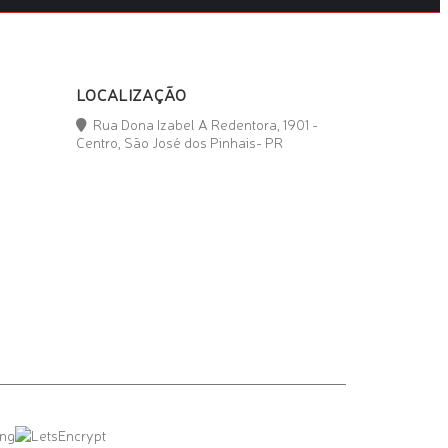
LOCALIZAÇÃO
Rua Dona Izabel A Redentora, 1901 -
Centro, São José dos Pinhais- PR