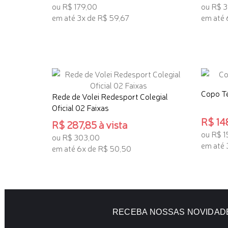
ou R$ 179,00
ou R$ 3
em até 3x de R$ 59,67
em até 
ADICIONAR AO CARRINHO
ADICI
Copo Té
Rede de Volei Redesport Colegial
Oficial 02 Faixas
R$ 148
R$ 287,85 à vista
ou R$ 1
ou R$ 303,00
em até 
em até 6x de R$ 50,50
ADICI
ADICIONAR AO CARRINHO
RECEBA NOSSAS NOVIDAD