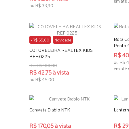
em até 
ou R$ 33,90
ADICI
ADICIONAR AO CARRINHO
Bota Co
-R$ 55,00
Novidade
Ponto 4
COTOVELEIRA REALTEX KIDS
R$ 408
REF:0225
ou R$ 
De: R$ 100,00
em até 
R$ 42,75 à vista
ADICI
ou R$ 45,00
ADICIONAR AO CARRINHO
Canivete Diablo NTK
Lanter
R$ 170,05 à vista
R$ 299