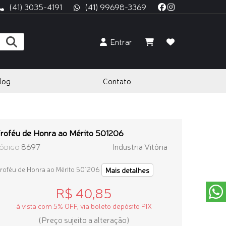
(41) 3035-4191
(41) 99698-3369
Entrar
log
Contato
roféu de Honra ao Mérito 501206
8697
Industria Vitória
ÓDIGO
roféu de Honra ao Mérito 501206
Mais detalhes
R$ 40,85
à vista com 5% OFF, via boleto depósito PIX
(Preço sujeito a alteração)