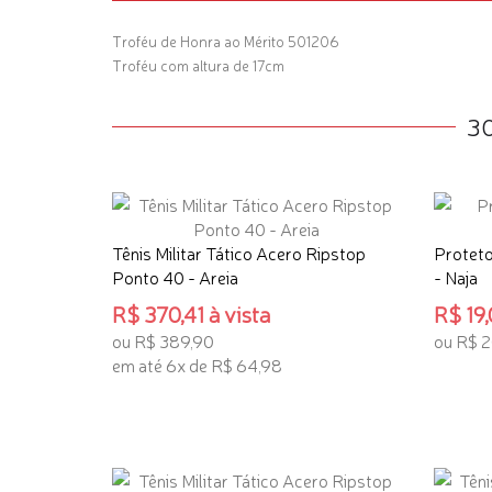
Troféu de Honra ao Mérito 501206
Troféu com altura de 17cm
3
Tênis Militar Tático Acero Ripstop
Proteto
Ponto 40 - Areia
- Naja
R$ 370,41 à vista
R$ 19,
ou R$ 389,90
ou R$ 
em até 6x de R$ 64,98
ADICI
ADICIONAR AO CARRINHO