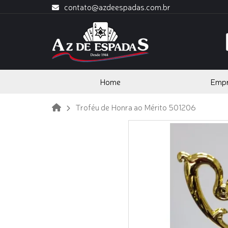
contato@azdeespadas.com.br
Home
Emp
Troféu de Honra ao Mérito 501206