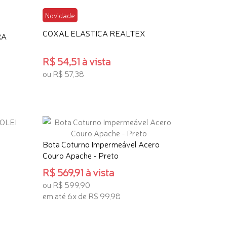
Novidade
COXAL ELASTICA REALTEX
RA
R$ 54,51 à vista
ou R$ 57,38
ADICIONAR AO CARRINHO
Bota Coturno Impermeável Acero
Couro Apache - Preto
R$ 569,91 à vista
ou R$ 599,90
em até 6x de R$ 99,98
ADICIONAR AO CARRINHO