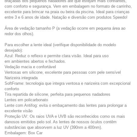
braçadas dos pequenos nadadores até que estejam mais confiantes,
com conforto e segurança. Vem em embalagem no formato de carrinho,
excelente para brincar na praia ou beira da piscina. Ideal para crianças
entre 3 e 6 anos de idade. Natação e diversão com produtos Speedo!
Área de vedação tamanho P (a vedação ocorre em pequena área ao
redor dos olhos).
Para escolher a lente ideal (verifique disponibilidade do modelo
desejado):
Azul: Reduz o reflexo e permite clara visão. Ideal para uso
em ambientes abertos e fechados.
Vedação macia e confortável
Ventosas em silicone, excelente para pessoas com pele sensível
Narizeira integrada
SoftFrame: tecnologia que integra ventosa e narizeira com excepcional
conforto
Tira repartida de silicone, perfeita para pequenos nadadores
Lentes em policarbonato
Lente com Antifog: evita o embaçamento das lentes para prolongar a
excelente visão
Proteção UV: Os raios UVA e UVB são reconhecidos como os mais
danosos emitidos pelo sol. As lentes de nossos óculos contêm
substâncias que absorvem a luz UV (390nm a 400nm).
Embalagem: Box Car