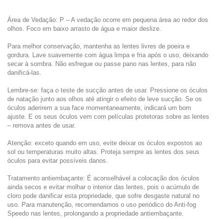
Área de Vedação: P – A vedação ocorre em pequena área ao redor dos
olhos. Foco em baixo arrasto de água e maior deslize.
Para melhor conservação, mantenha as lentes livres de poeira e
gordura. Lave suavemente com água limpa e fria após o uso, deixando
secar à sombra. Não esfregue ou passe pano nas lentes, para não
danificá-las.
Lembre-se: faça o teste de sucção antes de usar. Pressione os óculos
de natação junto aos olhos até atingir o efeito de leve sucção. Se os
óculos aderirem a sua face momentaneamente, indicará um bom
ajuste. E os seus óculos vem com películas protetoras sobre as lentes
– remova antes de usar.
Atenção: exceto quando em uso, evite deixar os óculos expostos ao
sol ou temperaturas muito altas. Proteja sempre as lentes dos seus
óculos para evitar possíveis danos.
Tratamento antiembaçante: É aconselhável a colocação dos óculos
ainda secos e evitar molhar o interior das lentes, pois o acúmulo de
cloro pode danificar esta propriedade, que sofre desgaste natural no
uso. Para manutenção, recomendamos o uso periódico do Anti-fog
Speedo nas lentes, prolongando a propriedade antiembaçante.